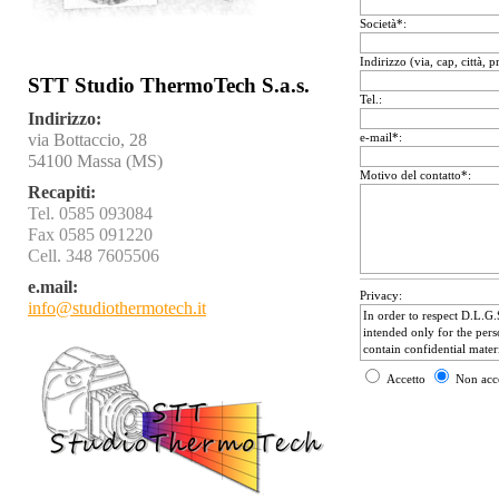
Società*:
Indirizzo (via, cap, città, p
STT Studio ThermoTech S.a.s.
Tel.:
Indirizzo:
via Bottaccio, 28
e-mail*:
54100 Massa (MS)
Motivo del contatto*:
Recapiti:
Tel. 0585 093084
Fax 0585 091220
Cell. 348 7605506
e.mail:
Privacy:
info@studiothermotech.it
Accetto
Non acc